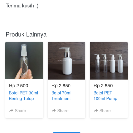
Terima kasih :) 
Produk Lainnya
Rp 2.500
Rp 2.850
Rp 2.850
Botol PET 30ml
Botol 70ml
Botol PET
Bening Tutup
Treatment
100ml Pump |
Pump
Pump / Botol
Botol 100ml BR
Treatment /
Pump Neck 70
PET untuk
Share
Share
Share
Pump
ml / Botol PET
Lotion Sabun
Treatment 30
Tubular 70ml
Shampoo
ML / 30ml
Pump Lotion
Pump
Serum